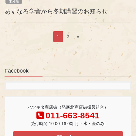
未分類
あすなろ学舎から冬期講習のお知らせ
投
固
固
1
2
»
稿
定
定
ペ
ペ
ナ
ー
ー
ビ
ジ
ジ
ゲ
Facebook
ー
シ
ョ
ン
ハツキタ商店街（発寒北商店街振興組合）
011-663-8541
受付時間 10:00-16:00[ 月・水・金のみ]